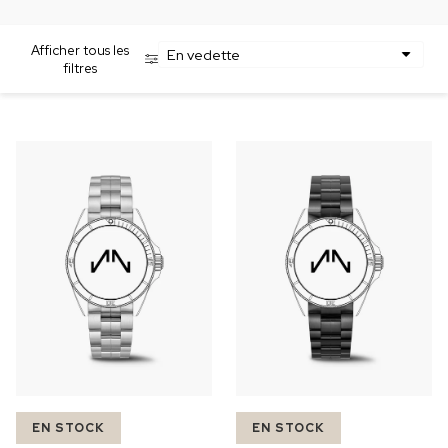
EN STOCK
EN STOCK
Afficher tous les
CHF 5,250
CHF 4,450
filtres
WILD ONE SKELETON
ADVENTURE CHRONO
TURQUOISE
NHL® ÉDITION LIMITÉE
42mm
41mm
EN STOCK
EN STOCK