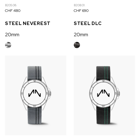
B20S.06.
B20B.01.
RUPTURE DE STOCK
CHF 480
CHF 690
CHF 5,250
STEEL NEVEREST
STEEL DLC
WILD ONE SKELETON
20mm
20mm
GREY
42mm