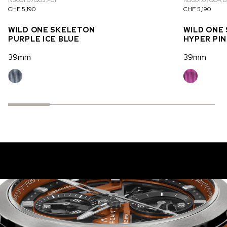
N3001.07Q05.P01
N3001.07Q04.
CHF 5,190
CHF 5,190
WILD ONE SKELETON
WILD ONE
PURPLE ICE BLUE
HYPER PI
39mm
39mm