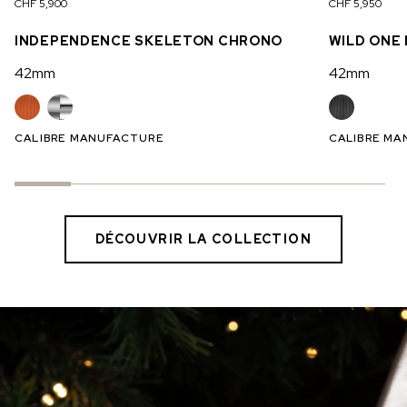
CHF 5,900
CHF 5,950
INDEPENDENCE SKELETON CHRONO
WILD ONE 
42mm
42mm
CALIBRE MANUFACTURE
CALIBRE MA
DÉCOUVRIR LA COLLECTION