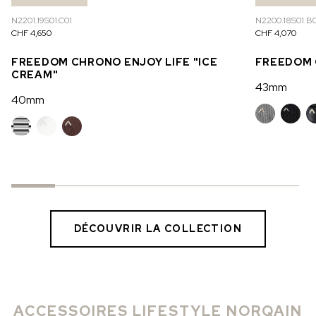
N2201.19S01.C01
N2200.18S01.B0
CHF 4,650
CHF 4,070
FREEDOM CHRONO ENJOY LIFE "ICE
FREEDOM
CREAM"
43mm
40mm
DÉCOUVRIR LA COLLECTION
ACCESSOIRES LIFESTYLE NORQAIN