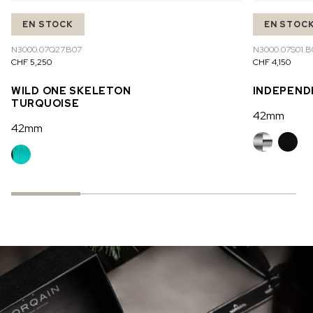
EN STOCK
EN STOC
N3000.07Q27.B07
N3000.07S01.B
CHF 5,250
CHF 4,150
WILD ONE SKELETON
INDEPEND
TURQUOISE
42mm
42mm