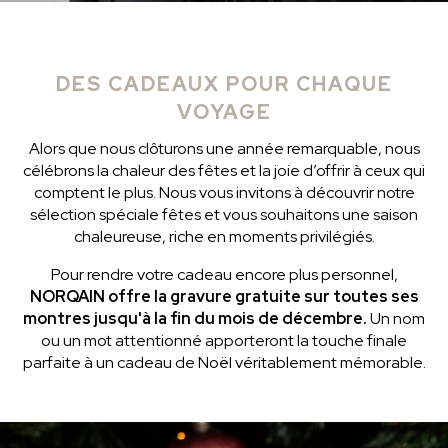
EN STOCK
EN STOCK
CHF 5,250
CHF 4,450
DES CADEAUX POUR CHAQUE
VOYAGE
WILD ONE SKELETON
ADVENTURE CHRONO
TURQUOISE
NHL® ÉDITION LIMITÉE
Alors que nous clôturons une année remarquable, nous
42mm
41mm
célébrons la chaleur des fêtes et la joie d’offrir à ceux qui
comptent le plus. Nous vous invitons à découvrir notre
sélection spéciale fêtes et vous souhaitons une saison
chaleureuse, riche en moments privilégiés.
Pour rendre votre cadeau encore plus personnel,
NORQAIN offre la gravure gratuite sur toutes ses
montres jusqu'à la fin du mois de décembre.
Un nom
ou un mot attentionné apporteront la touche finale
parfaite à un cadeau de Noël véritablement mémorable.