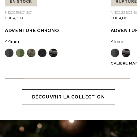
EN STOCK
RUPTURE
N1200.19B01.B01
N1100.22B02.B
CHF 4,350
CHF 4,190
ADVENTURE CHRONO
ADVENTUR
44mm
41mm
CALIBRE MA
DÉCOUVRIR LA COLLECTION