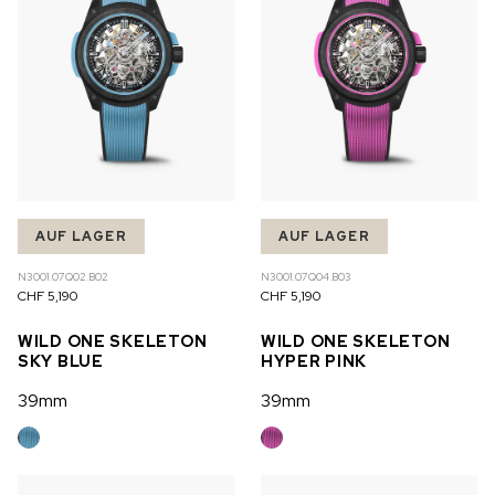
AUF LAGER
AUF LAGER
N3001.07Q02.B02
N3001.07Q04.B03
CHF 5,190
CHF 5,190
WILD ONE SKELETON
WILD ONE SKELETON
SKY BLUE
HYPER PINK
39mm
39mm