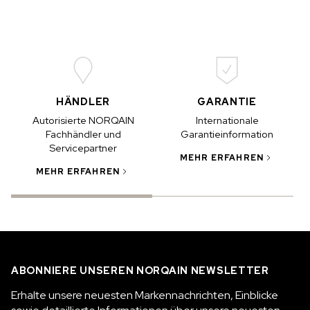
HÄNDLER
GARANTIE
Autorisierte NORQAIN
Internationale
Fachhändler und
Garantieinformation
Servicepartner
MEHR ERFAHREN
I
MEHR ERFAHREN
ABONNIERE UNSEREN NORQAIN NEWSLETTER
Erhalte unsere neuesten Markennachrichten, Einblicke