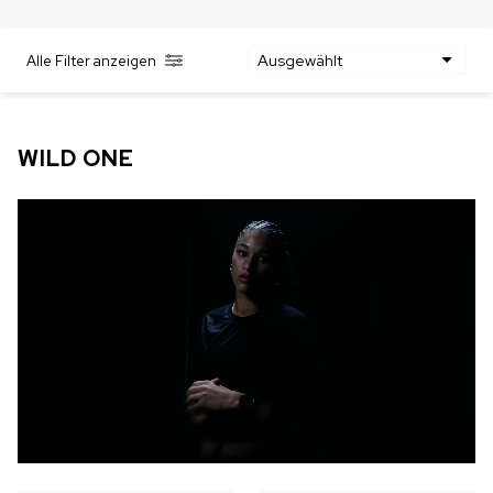
AUF LAGER
AUF LAGER
Alle Filter anzeigen
CHF 5,250
CHF 4,450
WILD ONE SKELETON
ADVENTURE CHRONO
TURQUOISE
NHL® LIMITIERTE
EDITION
WILD ONE
42mm
41mm