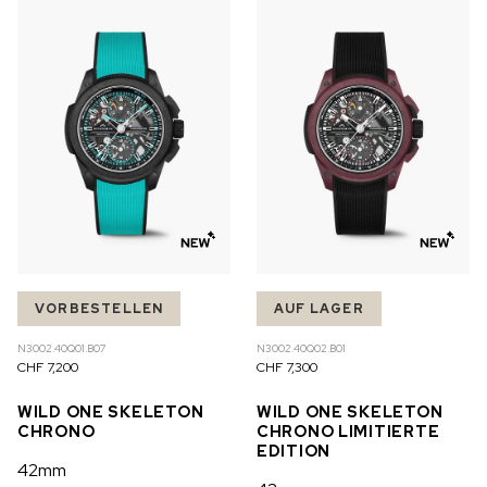
NICHT AUF LAGER
CHF 5,250
WILD ONE SKELETON
GREY
42mm
VORBESTELLEN
AUF LAGER
N3002.40Q01.B07
N3002.40Q02.B01
CHF 7,200
CHF 7,300
WILD ONE SKELETON
WILD ONE SKELETON
CHRONO
CHRONO LIMITIERTE
EDITION
42mm