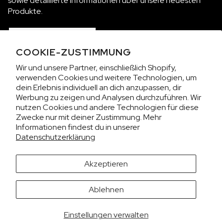
sowie detaillierte Informationen über unsere neuesten
Produkte.
ABONNIEREN
COOKIE-ZUSTIMMUNG
Wir und unsere Partner, einschließlich Shopify,
KOLLEKTIONEN
verwenden Cookies und weitere Technologien, um
dein Erlebnis individuell an dich anzupassen, dir
Werbung zu zeigen und Analysen durchzuführen. Wir
WIR SIND NORQAIN
nutzen Cookies und andere Technologien für diese
Zwecke nur mit deiner Zustimmung. Mehr
Informationen findest du in unserer
KUNDENSERVICE
Datenschutzerklärung
DATENSCHUTZ & BESTIMMUNGEN
Akzeptieren
Es sieht aus, als würdest du uns aus den USA besuchen.
Ablehnen
Möchtest du die Preise in US-Dollar (USD) anzeigen?
Kontaktiere uns auf WhatsApp
WECHSELN
CHF BEHALTEN
Einstellungen verwalten