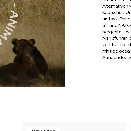
Alternativen 
Kautschuk. U
umfasst Perl
Stil und NATO
hergestellt 
Marktführer, 
zertifizierte
mit tide ocea
Armbandopti