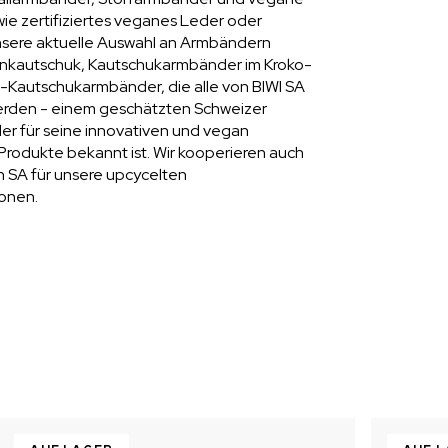
wie zertifiziertes veganes Leder oder
nsere aktuelle Auswahl an Armbändern
onkautschuk, Kautschukarmbänder im Kroko-
-Kautschukarmbänder, die alle von BIWI SA
werden - einem geschätzten Schweizer
der für seine innovativen und vegan
n Produkte bekannt ist. Wir kooperieren auch
n SA für unsere upcycelten
onen.