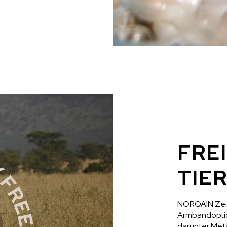
FRE
TIE
NORQAIN Zeit
Armbandoption
darunter Met