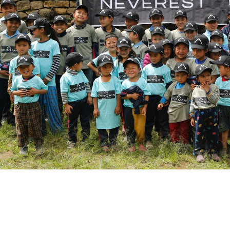
CHF 5,250
CHF 4,450
WILD ONE SKELETON
ADVENTURE 
TURQUOISE
NHL® LIMITIE
EDITION
42mm
41mm