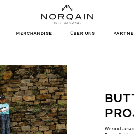
HNISCHE SPORTUHR
FUNKTIONALE SPOR
NDEPENDENCE
ADVENTURE
ISIERTE HÄNDLER
TNERSCHAFTEN
NORQAIN WERTE
NORQAIN BOUTI
NORQAINER
MERCHANDISE
ÜBER UNS
PARTNE
RTE
BUT
PRO
Wir sind beso