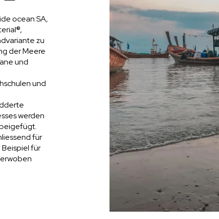
ide ocean SA,
erial®,
dvariante zu
ung der Meere
eane und
hschulen und
edderte
esses werden
 beigefügt.
liessend für
Beispiel für
 verwoben