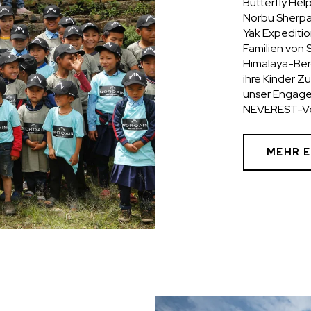
Butterfly Hel
Norbu Sherpa
Yak Expeditio
Familien von 
Himalaya-Ber
ihre Kinder Z
unser Engage
NEVEREST-Ver
MEHR 
CHF 5,250
CHRONO
WILD ONE SKELETON
RTE
GREY
42mm