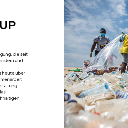
UP
gung, die seit
 Ländern und
 heute über
mmenarbeit
nstaltung
das
hhaltigen