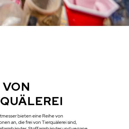
I VON
RQUÄLEREI
messer bieten eine Reihe von
en an, die frei von Tierquälerei sind,
allarmbänder, Stoffarmbänder und vegane