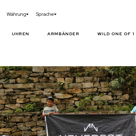
KONFIGURIERE DEINE WILD ONE OF 1
TEC
Währung
Sprache
I
NORQAIN WELT
AUTOR
PAR
UHREN
ARMBÄNDER
WILD ONE OF 1
NORQAIN WE
VORGESCHLAGENE ZEITMESSER