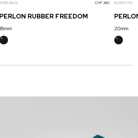
B18R.06.02
CHF 360
B20R.07.01
PERLON RUBBER FREEDOM
PERLO
18mm
20mm