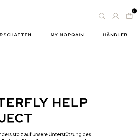
TUHR
SPORTUHR FÜR INDIVIDUELLEN
0
STIL
QUEN
S
INSIDE NORQAIN
FREEDOM
RSCHAFTEN
MY NORQAIN
HÄNDLER
TERFLY HELP
JECT
nders stolz auf unsere Unterstützung des