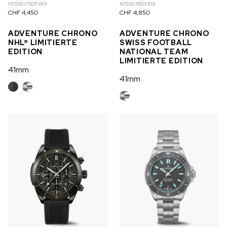
N1500.17S05.W01
N1500.19S01.E01
CHF 4,450
CHF 4,850
NICHT AUF LAGER
ADVENTURE CHRONO
ADVENTURE CHRONO
CHF 5,250
NHL® LIMITIERTE
SWISS FOOTBALL
EDITION
NATIONAL TEAM
WILD ONE SKELETON
LIMITIERTE EDITION
GREY
41mm
41mm
42mm