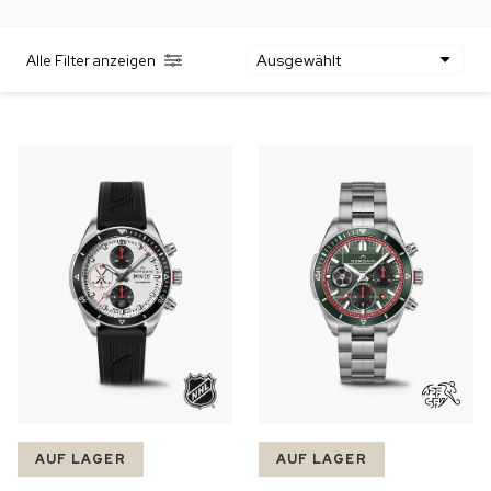
AUF LAGER
AUF LAGER
Alle Filter anzeigen
CHF 5,250
CHF 4,450
WILD ONE SKELETON
ADVENTURE CHRONO
TURQUOISE
NHL® LIMITIERTE
EDITION
42mm
41mm
AUF LAGER
AUF LAGER