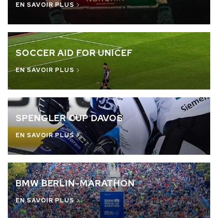
EN SAVOIR PLUS
RUPTURE DE STOCK
CHF 5,250
WILD ONE SKELETON
SOCCER AID FOR UNICEF
GREY
EN SAVOIR PLUS
42mm
SPENGLER CUP DAVOS
EN SAVOIR PLUS
BMW BERLIN-MARATHON
EN SAVOIR PLUS