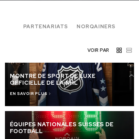
EN STOCK
EN STOCK
CHF 5,250
CHF 4,450
PARTENARIATS
NORQAINERS
WILD ONE SKELETON
ADVENTURE CHRONO
TURQUOISE
NHL® ÉDITION LIMITÉE
42mm
41mm
VOIR PAR
MONTRE DE SPORT DE LUXE
OFFICIELLE DE LA NHL
EN SAVOIR PLUS
ÉQUIPES NATIONALES SUISSES DE
FOOTBALL