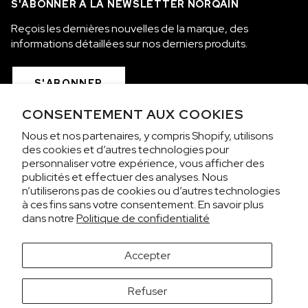
S'ABONNER À LA NEWSLETTER NORQAIN
Reçois les dernières nouvelles de la marque, des
informations détaillées sur nos derniers produits.
S'ABONNER
CONSENTEMENT AUX COOKIES
COLLECTIONS
Nous et nos partenaires, y compris Shopify, utilisons
des cookies et d’autres technologies pour
personnaliser votre expérience, vous afficher des
NOUS SOMMES NORQAIN
publicités et effectuer des analyses. Nous
n’utiliserons pas de cookies ou d’autres technologies
à ces fins sans votre consentement. En savoir plus
SERVICE CLIENT
dans notre
Politique de confidentialité
CONFIDENTIALITÉ ET CONDITIONS
Accepter
Il semblerait que tu visites depuis les États-Unis.
Souhaites-tu afficher les prix en Dollar américain
Refuser
(USD) ?