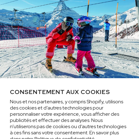
CONSENTEMENT AUX COOKIES
Nous et nos partenaires, y compris Shopify, utilisons
des cookies et d’autres technologies pour
personnaliser votre expérience, vous afficher des
publicités et effectuer des analyses. Nous
SOUTENIR L'AVENTURE OUTDOOR AU
n’utiliserons pas de cookies ou d’autres technologies
SEIN NOTRE DEUXIÈME MAISON
à ces fins sans votre consentement. En savoir plus
dans notre
Politique de confidentialité