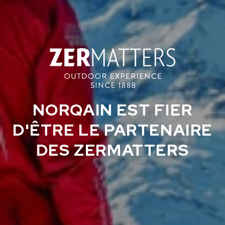
RUPTURE DE STOCK
CHF 5,250
WILD ONE SKELETON
GREY
42mm
NORQAIN EST FIER
D'ÊTRE LE PARTENAIRE
DES ZERMATTERS