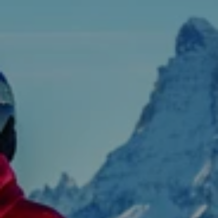
EN STOCK
EN STOCK
CHF 5,250
CHF 4,450
WILD ONE SKELETON
ADVENTURE CHRONO
TURQUOISE
NHL® ÉDITION LIMITÉE
42mm
41mm