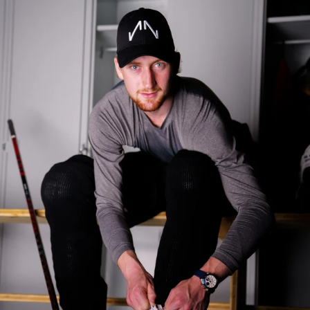
NICHT AUF LAGER
CHF 5,250
WILD ONE SKELETON
GREY
42mm