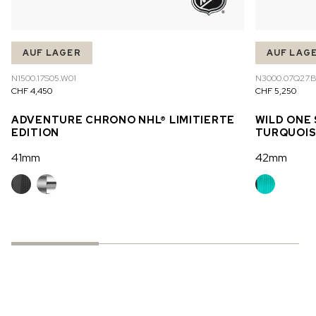
AUF LAGER
AUF LAG
N1500.17S05.W01
N3000.07Q27.
CHF 4,450
CHF 5,250
ADVENTURE CHRONO NHL® LIMITIERTE
WILD ONE
EDITION
TURQUOI
41mm
42mm