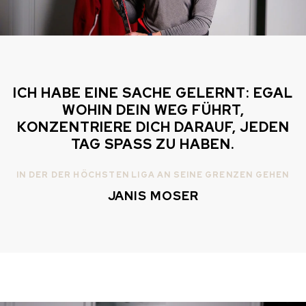
AUF LAGER
AUF LAGER
CHF 5,250
CHF 4,450
WILD ONE SKELETON
ADVENTURE CHRONO
TURQUOISE
NHL® LIMITIERTE
ICH HABE EINE SACHE GELERNT: EGAL
EDITION
42mm
WOHIN DEIN WEG FÜHRT,
41mm
KONZENTRIERE DICH DARAUF, JEDEN
TAG SPASS ZU HABEN.
IN DER DER HÖCHSTEN LIGA AN SEINE GRENZEN GEHEN
JANIS MOSER