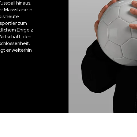
Fussball hinaus.
er Massstäbe in
bis heute
sportler zum
lichem Ehrgeiz
Wirtschaft, den
schlossenheit,
ägt er weiterhin