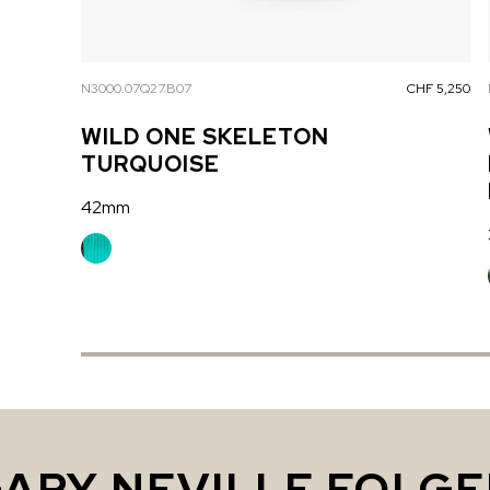
N3000.07Q27.B07
CHF 5,250
WILD ONE SKELETON
TURQUOISE
42mm
ARY NEVILLE FOLG