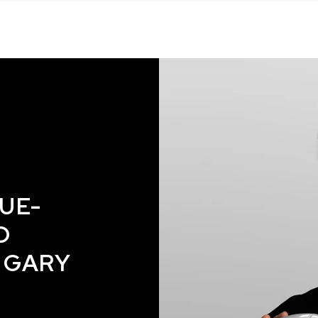
UE-
D
 GARY