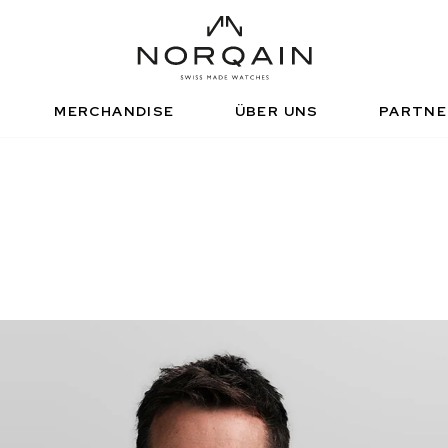
HNISCHE SPORTUHR
FUNKTIONALE SPOR
NDEPENDENCE
ADVENTURE
ISIERTE HÄNDLER
TNERSCHAFTEN
NORQAIN WERTE
NORQAIN BOUTI
NORQAINER
MERCHANDISE
ÜBER UNS
PARTNE