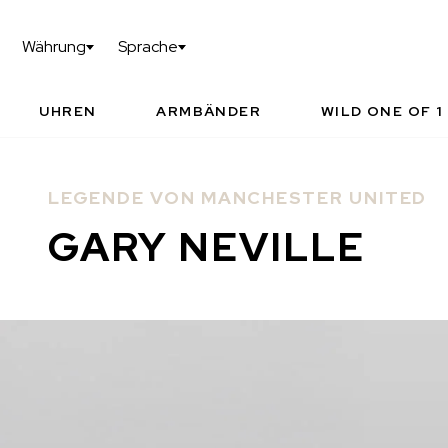
KONFIGURIERE DEINE WILD ONE OF 1
TEC
Währung
Sprache
I
NORQAIN WELT
AUTOR
PAR
UHREN
ARMBÄNDER
WILD ONE OF 1
LEGENDE VON MANCHESTER UNITED
GARY NEVILLE
VORGESCHLAGENE ZEITMESSER