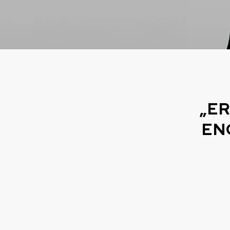
„ER
EN