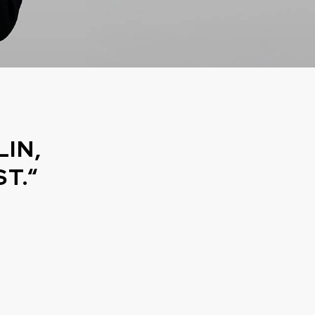
LIN,
T.“