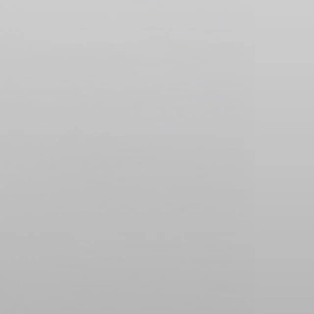
CHF 5,250
CHF 4,450
WILD ONE SKELETON
ADVENTURE 
TURQUOISE
NHL® LIMITIE
EDITION
42mm
41mm