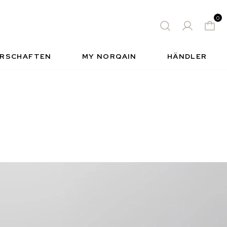
TUHR
SPORTUHR FÜR INDIVIDUELLEN
0
STIL
QUEN
S
INSIDE NORQAIN
FREEDOM
RSCHAFTEN
MY NORQAIN
HÄNDLER