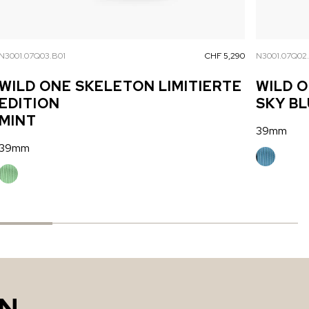
N3001.07Q03.B01
CHF 5,290
N3001.07Q02
WILD ONE SKELETON LIMITIERTE
WILD 
EDITION
SKY B
MINT
39mm
39mm
EN