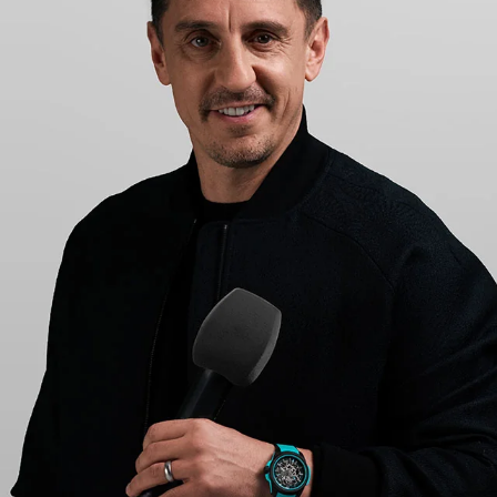
CHF 5,250
CHRONO
WILD ONE SKELETON
RTE
GREY
42mm