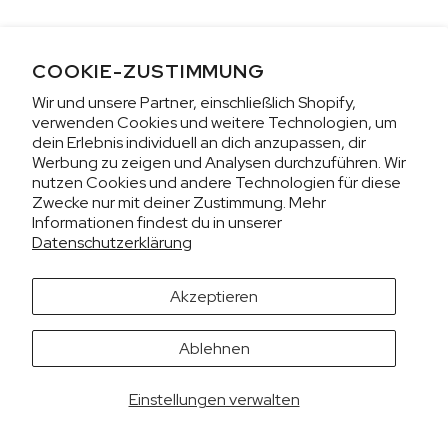
AUF LAGER
AUF LAGER
CHF 5,250
CHF 4,450
COOKIE-ZUSTIMMUNG
Wir und unsere Partner, einschließlich Shopify,
WILD ONE SKELETON
ADVENTURE CHRONO
verwenden Cookies und weitere Technologien, um
TURQUOISE
NHL® LIMITIERTE
EDITION
dein Erlebnis individuell an dich anzupassen, dir
42mm
Werbung zu zeigen und Analysen durchzuführen. Wir
41mm
nutzen Cookies und andere Technologien für diese
Zwecke nur mit deiner Zustimmung. Mehr
Informationen findest du in unserer
Datenschutzerklärung
Akzeptieren
Es sieht aus, als würdest du uns aus den USA besuchen.
Ablehnen
Möchtest du die Preise in US-Dollar (USD) anzeigen?
WECHSELN
CHF BEHALTEN
Einstellungen verwalten