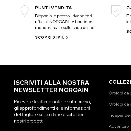
PUNTI VENDITA
G
Disponibile presso i rivenditori
Fi
ufficiali NORQAIN, le boutique
in
monomarca o sullo shop online
SC
SCOPRI DI PIÙ
ISCRIVITI ALLA NOSTRA
COLLEZ
NEWSLETTER NORQAIN
Orologi da
Ricevete le ultime notizie sul marchio,
Orologi da
gli approfondimenti e le informazioni
dettagliate sulle ultime uscite dei
Independe
nostri prodotti.
Adventure