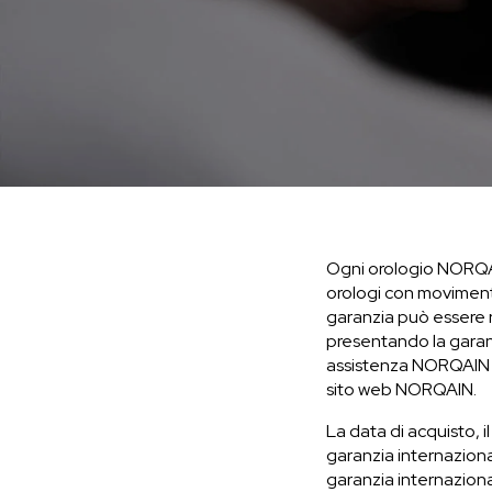
Ogni orologio NORQAIN
CHF 5,250
CHF 4,450
orologi con movimento
garanzia può essere r
WILD ONE SKELETON
ADVENTURE 
presentando la garanz
TURQUOISE
NHL® EDIZION
assistenza NORQAIN a
sito web NORQAIN.
42mm
41mm
La data di acquisto, i
garanzia internazional
garanzia internaziona