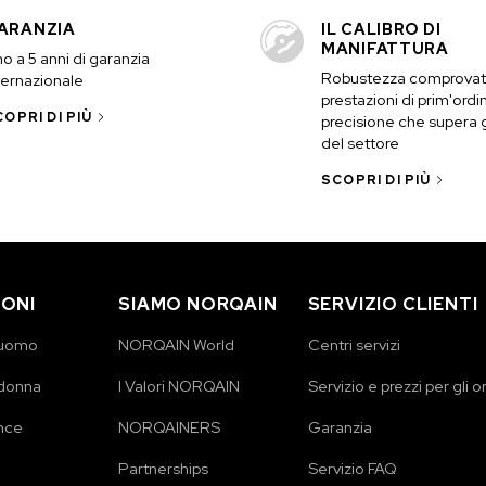
ARANZIA
IL CALIBRO DI
MANIFATTURA
no a 5 anni di garanzia
Robustezza comprovat
ternazionale
prestazioni di prim'ordi
OPRI DI PIÙ
precisione che supera g
del settore
SCOPRI DI PIÙ
IONI
SIAMO NORQAIN
SERVIZIO CLIENTI
 uomo
NORQAIN World
Centri servizi
 donna
I Valori NORQAIN
Servizio e prezzi per gli o
nce
NORQAINERS
Garanzia
Partnerships
Servizio FAQ