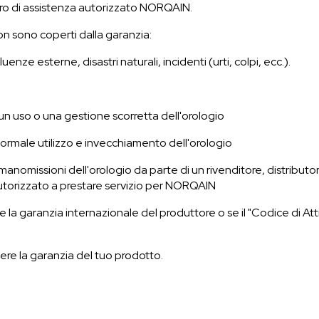
tro di assistenza autorizzato NORQAIN.
n sono coperti dalla garanzia:
uenze esterne, disastri naturali, incidenti (urti, colpi, ecc.).
 un uso o una gestione
scorretta
dell'orologio
ormale utilizzo e invecchiamento dell'orologio
manomissioni dell'orologio da parte di un rivenditore, distributor
utorizzato a prestare servizio per NORQAIN
 la garanzia internazionale del produttore o se il "Codice di At
re la garanzia del tuo prodotto.