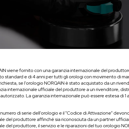
 viene fornito con una garanzia internazionale del produttore d
CHF 5,250
 standard e di 4 anni per tutti gli orologi con movimento di ma
ichiesta, se l'orologio NORQAIN è stato acquistato da un rivend
CHRONO
WILD ONE SKELETON
ia internazionale ufficiale del produttore a un rivenditore, dist
E LIMITATA
GREY
utorizzato. La garanzia internazionale può essere estesa di 1 
42mm
l numero di serie dell'orologio e il "Codice di Attivazione" devono 
e del produttore affinché sia riconosciuta da un partner ufficial
le del produttore, il servizio e le riparazioni del tuo orologio