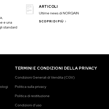
ARTICOLI
Ultime news di NORQAIN
a,
SCOPRI DI PIÙ
ne e una
li standard
TERMINI E CONDIZIONI DELLA PRIVACY
Condizioni Generali di Vendita (CGV)
rologi
Politica sulla privacy
Politica di restituzione
Condizioni d’uso