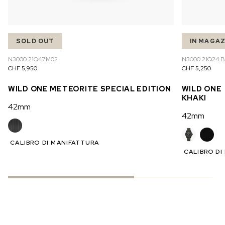
SOLD OUT
IN MAGA
N3000.21Q47.M02
N3000.21Q24.
CHF 5,950
CHF 5,250
WILD ONE METEORITE SPECIAL EDITION
WILD ONE
KHAKI
42mm
42mm
CALIBRO DI MANIFATTURA
CALIBRO DI