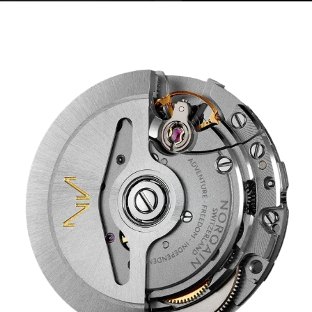
IN MAGAZZINO
IN MAGAZZINO
CHF 5,250
CHF 4,450
WILD ONE SKELETON
ADVENTURE CHRONO
TURQUOISE
NHL® EDIZIONE
LIMITATA
42mm
41mm