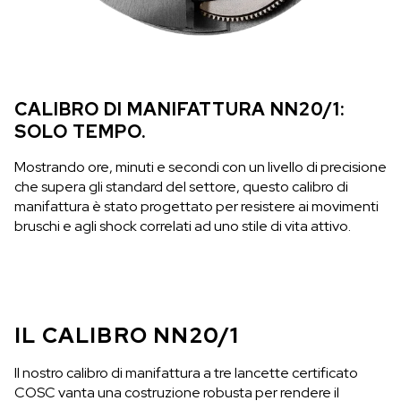
ESAURITO
CHF 5,250
WILD ONE SKELETON
CALIBRO DI MANIFATTURA NN20/1:
GREY
SOLO TEMPO.
42mm
Mostrando ore, minuti e secondi con un livello di precisione
che supera gli standard del settore, questo calibro di
manifattura è stato progettato per resistere ai movimenti
bruschi e agli shock correlati ad uno stile di vita attivo.
IL CALIBRO NN20/1
Il nostro calibro di manifattura a tre lancette certificato
COSC vanta una costruzione robusta per rendere il