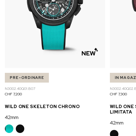
PRE-ORDINARE
IN MAGA
N3002.40Q01.B07
N3002.40Q02.
CHF 7,200
CHF 7,300
WILD ONE SKELETON CHRONO
WILD ONE
LIMITATA
42mm
42mm