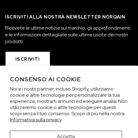
ISCRIVITI ALLA NOSTRA NEWSLETTER NORQAIN
Ricevete le ultime notizie sul marchio, gli approfondimenti
e le informazioni dettagliate sulle ultime uscite dei nostri
prodotti.
ISCRIVITI
CONSENSO AI COOKIE
COLLEZIONI
Noi e i nostri partner, incluso Shopify, utilizziamo
cookie e altre tecnologie per personalizzare la tua
SIAMO NORQAIN
esperienza, mostrarti annunci ed eseguire analisi. Non
utilizzeremo cookie o altre tecnologie per questi
scopi senza il tuo consenso. Scopri di più nella nostra
SERVIZIO CLIENTI
Informativa sulla privacy
TERMINI E CONDIZIONI DELLA PRIVACY
Accetta