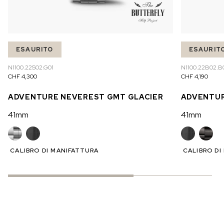
ESAURITO
ESAURIT
N1100.22S02.G01
N1100.22B02.B
CHF 4,300
CHF 4,190
ADVENTURE NEVEREST GMT GLACIER
ADVENTUR
41mm
41mm
CALIBRO DI MANIFATTURA
CALIBRO DI