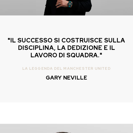
IN MAGAZZINO
IN MAGAZZINO
CHF 5,250
CHF 4,450
WILD ONE SKELETON
ADVENTURE CHRONO
TURQUOISE
NHL® EDIZIONE
"IL SUCCESSO SI COSTRUISCE SULLA
LIMITATA
42mm
DISCIPLINA, LA DEDIZIONE E IL
41mm
LAVORO DI SQUADRA."
LA LEGGENDA DEL MANCHESTER UNITED
GARY NEVILLE