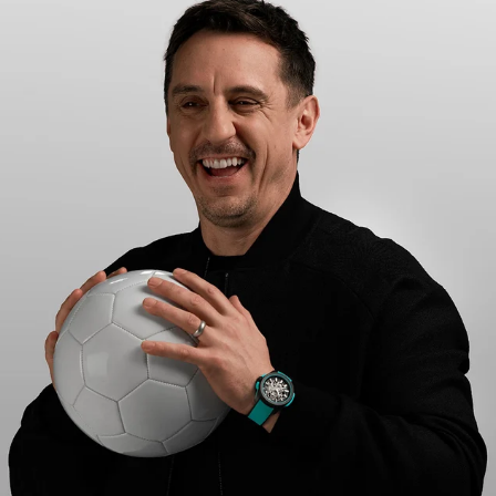
ESAURITO
CHF 5,250
WILD ONE SKELETON
GREY
42mm