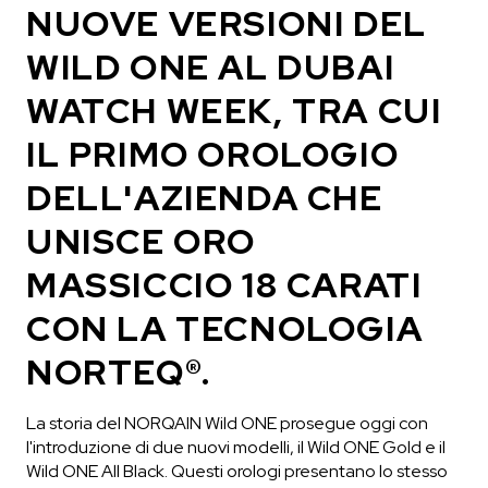
NUOVE VERSIONI DEL
IN MAGAZZINO
IN MAGAZZINO
WILD ONE AL DUBAI
CHF 5,250
CHF 4,450
WATCH WEEK, TRA CUI
WILD ONE SKELETON
ADVENTURE CHRONO
TURQUOISE
NHL® EDIZIONE
IL PRIMO OROLOGIO
LIMITATA
42mm
DELL'AZIENDA CHE
41mm
UNISCE ORO
MASSICCIO 18 CARATI
CON LA TECNOLOGIA
NORTEQ®.
La storia del NORQAIN Wild ONE prosegue oggi con
l'introduzione di due nuovi modelli, il Wild ONE Gold e il
Wild ONE All Black. Questi orologi presentano lo stesso