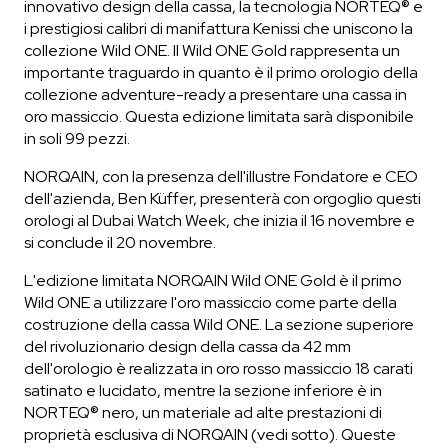
innovativo design della cassa, la tecnologia NORTEQ® e
i prestigiosi calibri di manifattura Kenissi che uniscono la
ESAURITO
collezione Wild ONE. Il Wild ONE Gold rappresenta un
importante traguardo in quanto è il primo orologio della
CHF 5,250
collezione adventure-ready a presentare una cassa in
WILD ONE SKELETON
oro massiccio. Questa edizione limitata sarà disponibile
GREY
in soli 99 pezzi.
42mm
NORQAIN, con la presenza dell'illustre Fondatore e CEO
dell'azienda, Ben Küffer, presenterà con orgoglio questi
orologi al Dubai Watch Week, che inizia il 16 novembre e
si conclude il 20 novembre.
L'edizione limitata NORQAIN Wild ONE Gold è il primo
Wild ONE a utilizzare l'oro massiccio come parte della
costruzione della cassa Wild ONE. La sezione superiore
del rivoluzionario design della cassa da 42 mm
dell'orologio è realizzata in oro rosso massiccio 18 carati
satinato e lucidato, mentre la sezione inferiore è in
NORTEQ® nero, un materiale ad alte prestazioni di
proprietà esclusiva di NORQAIN (vedi sotto). Queste