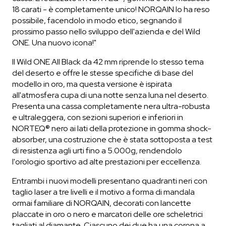
18 carati - è completamente unico! NORQAIN lo ha reso
possibile, facendolo in modo etico, segnando il
prossimo passo nello sviluppo dell'azienda e del Wild
ONE. Una nuovo icona!"
Il Wild ONE All Black da 42 mm riprende lo stesso tema
del deserto e offre le stesse specifiche di base del
modello in oro, ma questa versione è ispirata
all'atmosfera cupa di una notte senza luna nel deserto.
Presenta una cassa completamente nera ultra-robusta
e ultraleggera, con sezioni superiori e inferiori in
NORTEQ® nero ai lati della protezione in gomma shock-
absorber, una costruzione che è stata sottoposta a test
di resistenza agli urti fino a 5.000g, rendendolo
l'orologio sportivo ad alte prestazioni per eccellenza.
Entrambi i nuovi modelli presentano quadranti neri con
taglio laser a tre livelli e il motivo a forma di mandala
ormai familiare di NORQAIN, decorati con lancette
placcate in oro o nero e marcatori delle ore scheletrici
tagliati al diamante. Ciascuno dei due ha una corona a