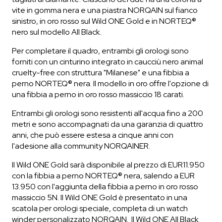
vite in gomma nera e una piastra NORQAIN sul fianco
sinistro, in oro rosso sul Wild ONE Gold e in NORTEQ®
nero sul modello All Black.
Per completare il quadro, entrambi gli orologi sono
forniti con un cinturino integrato in caucciù nero animal
cruelty-free con struttura "Milanese" e una fibbia a
perno NORTEQ® nera. Il modello in oro offre l'opzione di
una fibbia a perno in oro rosso massiccio 18 carati.
Entrambi gli orologi sono resistenti all'acqua fino a 200
metri e sono accompagnati da una garanzia di quattro
anni, che può essere estesa a cinque anni con
l'adesione alla community NORQAINER.
Il Wild ONE Gold sarà disponibile al prezzo di EUR11.950
con la fibbia a perno NORTEQ® nera, salendo a EUR
13.950 con l'aggiunta della fibbia a perno in oro rosso
massiccio 5N. Il Wild ONE Gold è presentato in una
scatola per orologi speciale, completa di un watch
winder personalizzato NORQAIN. Il Wild ONE All Black