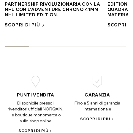
PARTNERSHIP RIVOLUZIONARIA CON LA
EDITION D
NHL CON L’ADVENTURE CHRONO 41MM
QUADRANT
NHL LIMITED EDITION.
MATERIAL
SCOPRI DI PIÙ
SCOPRI DI
PUNTI VENDITA
GARANZIA
Disponibile presso i
Fino a 5 anni di garanzia
rivenditori ufficiali NORQAIN,
internazionale
le boutique monomarca o
SCOPRI DI PIÙ
sullo shop online
SCOPRI DI PIÙ