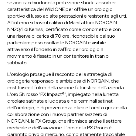
sezioni racchiudono la protezione shock-absorber
caratteristica del Wild ONE per offrire un orologio
sportivo di lusso ad alte prestazioni e resistente agli urti.
All'interno si trova il calibro di Manifattura NORQAIN
NN20/1 di Kenissi, certificato come cronometro e con
una riserva di carica di 70 ore, riconoscibile dal suo
particolare peso oscillante NORQAIN e visibile
attraverso il fondello in zaffiro dell'orologio. Il
movimento è fissato in un contenitore in titanio
sabbiato.
L'orologio prosegue il racconto della strategia di
orologeria responsabile ambiziosa di NORQAIN, che
costituisce il fulcro della visione futuristica dell'azienda.
L'oro 5N rosso "PX Impact®", impiegato nella lunetta
circolare satinata e lucidata e nei terminali satinati
dell'orologio, è di provenienza etica e fornito grazie alla
collaborazione con il nuovo partner svizzero di
NORQAIN, la PX Group, che rifornisce anche il settore
medicale e dell'aviazione. L'oro della PX Group è
garantito privo di mercurio, completamente tracciabile