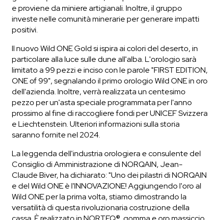
e proviene da miniere artigianali. Inoltre, il gruppo
investe nelle comunità minerarie per generare impatti
positivi.
Il nuovo Wild ONE Gold si ispira ai colori del deserto, in
particolare alla luce sulle dune all'alba. L'orologio sarà
limitato a 99 pezzi e inciso con le parole "FIRST EDITION,
ONE of 99", segnalando il primo orologio Wild ONE in oro
dell'azienda. Inoltre, verrà realizzata un centesimo
pezzo per un'asta speciale programmata per l'anno
prossimo al fine di raccogliere fondi per UNICEF Svizzera
e Liechtenstein. Ulteriori informazioni sulla storia
saranno fornite nel 2024.
La leggenda dell'industria orologiera e consulente del
Consiglio di Amministrazione di NORQAIN, Jean-
Claude Biver, ha dichiarato: "Uno dei pilastri di NORQAIN
e del Wild ONE è l'INNOVAZIONE! Aggiungendo l'oro al
Wild ONE per la prima volta, stiamo dimostrando la
versatilità di questa rivoluzionaria costruzione della
cassa. È realizzato in NORTEQ®, gomma e oro massiccio