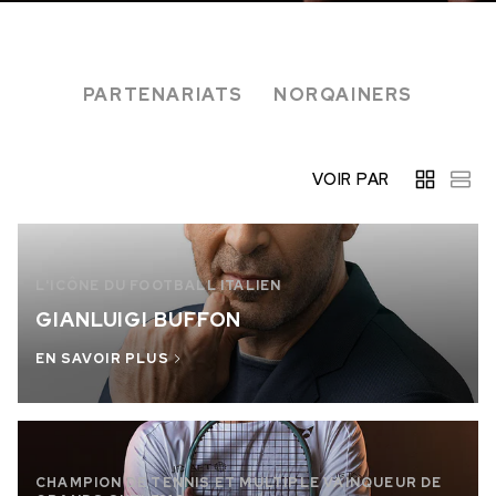
EN STOCK
EN STOCK
CHF 5,250
CHF 4,450
PARTENARIATS
NORQAINERS
WILD ONE SKELETON
ADVENTURE CHRONO
TURQUOISE
NHL® ÉDITION LIMITÉE
42mm
41mm
VOIR PAR
L'ICÔNE DU FOOTBALL ITALIEN
GIANLUIGI BUFFON
EN SAVOIR PLUS
CHAMPION DE TENNIS ET MULTIPLE VAINQUEUR DE