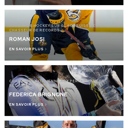
JOUEUR DE HOCKEY SUR GLACE SUISSE ET
CHASSEUR DE RECORDS
ROMAN JOSI
EN SAVOIR PLUS
CHAMPIONNE ITALIENNE AUX PERFORMANCES
RECORD !
FEDERICA BRIGNONE
EN SAVOIR PLUS