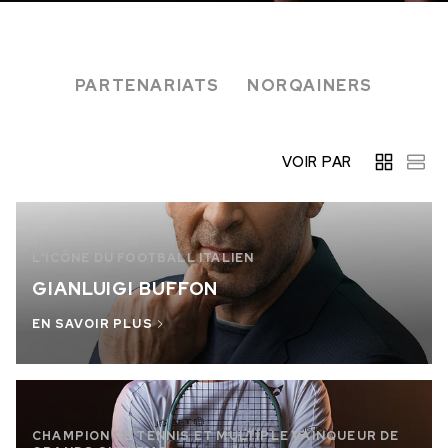
EN STOCK
EN STOCK
CHF 5,250
CHF 4,450
PARTENARIATS
NORQAINERS
WILD ONE SKELETON
ADVENTURE CHRONO
TURQUOISE
NHL® ÉDITION LIMITÉE
42mm
41mm
VOIR PAR
L'ICÔNE DU FOOTBALL ITALIEN
GIANLUIGI BUFFON
EN SAVOIR PLUS
CHAMPION DE TENNIS ET MULTIPLE VAINQUEUR DE