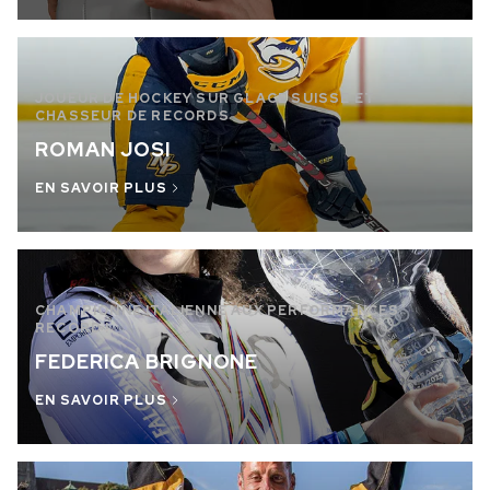
JOUEUR DE HOCKEY SUR GLACE SUISSE ET
CHASSEUR DE RECORDS
ROMAN JOSI
EN SAVOIR PLUS
CHAMPIONNE ITALIENNE AUX PERFORMANCES
RECORD !
FEDERICA BRIGNONE
EN SAVOIR PLUS