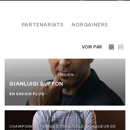
EN STOCK
EN STOCK
CHF 5,250
CHF 4,450
PARTENARIATS
NORQAINERS
WILD ONE SKELETON
ADVENTURE CHRONO
TURQUOISE
NHL® ÉDITION LIMITÉE
42mm
41mm
VOIR PAR
L'ICÔNE DU FOOTBALL ITALIEN
GIANLUIGI BUFFON
EN SAVOIR PLUS
CHAMPION DE TENNIS ET MULTIPLE VAINQUEUR DE