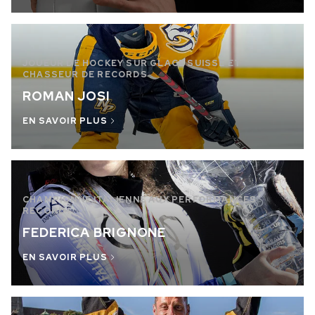
JOUEUR DE HOCKEY SUR GLACE SUISSE ET
CHASSEUR DE RECORDS
ROMAN JOSI
EN SAVOIR PLUS
CHAMPIONNE ITALIENNE AUX PERFORMANCES
RECORD !
FEDERICA BRIGNONE
EN SAVOIR PLUS