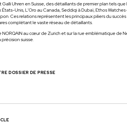
Galli Uhren en Suisse, des détaillants de premier plan tels que
États-Unis, L'Oro au Canada, Seddiqi à Dubaï, Ethos Watches 
on. Ces relations représentent les principaux piliers du succès 
res complétant le vaste réseau de détaillants.
e NORQAIN au cœur de Zurich et sur la rue emblématique de Ne
 précision suisse.
RE DOSSIER DE PRESSE
ICLE