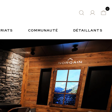
0
RT
MONTRE DE SPORT AUDACIEUSE
FREEDOM
QAIN
S
INSIDE NORQAIN
RIATS
COMMUNAUTÉ
DÉTAILLANTS