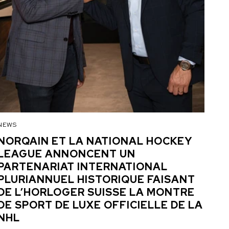
NEWS
NEW
NORQAIN ET LA NATIONAL HOCKEY
LA
LEAGUE ANNONCENT UN
CR
PARTENARIAT INTERNATIONAL
QU
PLURIANNUEL HISTORIQUE FAISANT
CO
DE L’HORLOGER SUISSE LA MONTRE
EN 
DE SPORT DE LUXE OFFICIELLE DE LA
NHL