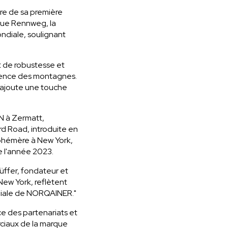
re de sa première
que Rennweg, la
ndiale, soulignant
t de robustesse et
ssence des montagnes.
 ajoute une touche
N à Zermatt,
d Road, introduite en
phémère à New York,
e l'année 2023.
üffer, fondateur et
ew York, reflètent
diale de NORQAINER."
ce des partenariats et
rciaux de la marque