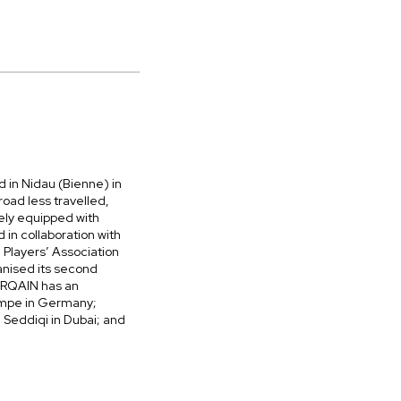
 in Nidau (Bienne) in
road less travelled,
ely equipped with
in collaboration with
Players’ Association
anised its second
ORQAIN has an
Wempe in Germany;
 Seddiqi in Dubai; and