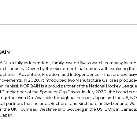
QAIN
N is a fully independent, family-owned Swiss watch company located
atch industry. Driven by the excitement that comes with exploring the 
ections – Adventure, Freedom and Independence – that are exclusiv
vements. In 2020, it introduced two Manufacture Calibres produced 
Kenissi. NORQAIN is a proud partner of the National Hockey League 
l Timekeeper of the Spengler Cup Davos. In July 2020, the brand org
gether with On. Available throughout Europe, Japan and the US, N
tail partners that includes Bucherer and Kirchhofer in Switzerland; 
in the UK; Tourneau, Westime and Govberg in the US; L’Oro in Canada;
n Japan.