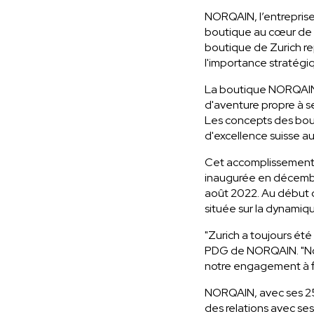
NORQAIN, l’entreprise
boutique au cœur de Z
boutique de Zurich r
l'importance stratégiq
La boutique NORQAIN d
d'aventure propre à s
Les concepts des bou
d'excellence suisse au
Cet accomplissement 
inaugurée en décembre
août 2022. Au début 
située sur la dynamiqu
"Zurich a toujours ét
PDG de NORQAIN. "Notr
notre engagement à 
NORQAIN, avec ses 250
des relations avec se