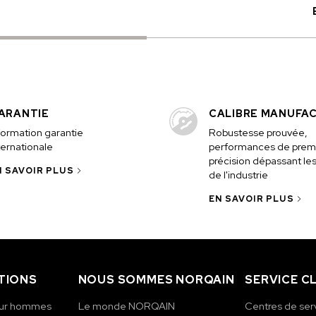
ARANTIE
CALIBRE MANUFA
formation garantie
Robustesse prouvée,
ternationale
performances de premi
précision dépassant le
N SAVOIR PLUS
de l'industrie
EN SAVOIR PLUS
TIONS
NOUS SOMMES NORQAIN
SERVICE C
our hommes
Le monde NORQAIN
Centres de ser