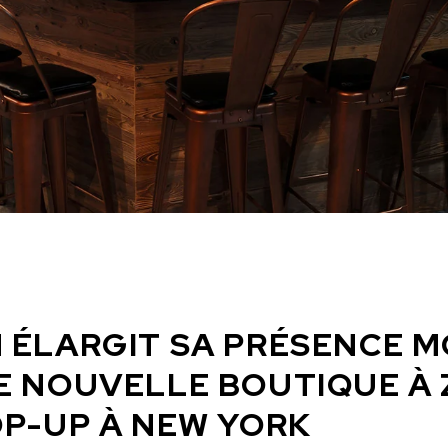
CHF 5,250
CHRONO
WILD ONE SKELETON
 ÉLARGIT SA PRÉSENCE 
 LIMITÉE
GREY
E NOUVELLE BOUTIQUE À 
42mm
OP-UP À NEW YORK