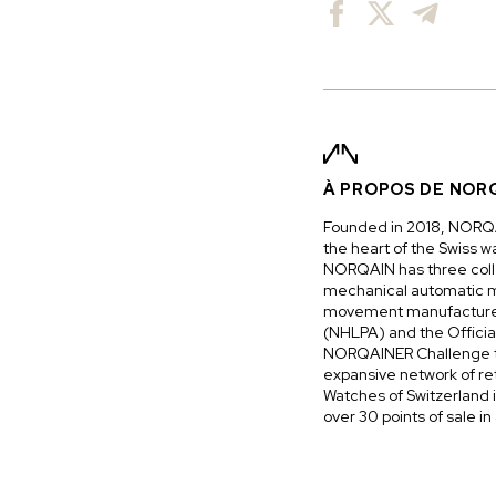
À PROPOS DE NOR
Founded in 2018, NORQAI
the heart of the Swiss w
NORQAIN has three coll
mechanical automatic mo
movement manufacturer, 
(NHLPA) and the Officia
NORQAINER Challenge to
expansive network of re
Watches of Switzerland 
over 30 points of sale i