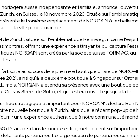
 horlogère suisse indépendante et familiale, annonce l'ouvertu
urich, en Suisse, le 18 novembre 2023. Située sur l'emblémati
eprésente le troisième emplacement de NORQAIN à l'échelle mo
ue de la ville pour la marque.
e Zurich, située sur l'emblématique Rennweg, incarne l'espri
es montres, offrant une expérience attrayante qui capture l'e
tiques NORQAIN sont créés par la société suisse FORM AG, qui
 design.
fait suite au succès de la première boutique phare de NORQAI
 2021, ainsi qu'à la deuxième boutique à Singapour sur Orchar
du mois, NORQAIN a étendu sa présence avec une boutique é
e Crosby Street de Soho, et qui restera ouverte jusqu'à la fin d
é un lieu stratégique et important pour NORQAIN", déclare Ben K
e nouvelle boutique à Zurich, ainsi que le récent pop-up de N
fournir une expérience authentique à notre communauté mon
 détaillants dans le monde entier, met l'accent sur l'importan
s détaillants partenaires. Le large réseau de partenaires comme