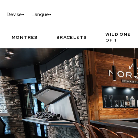
CONFIGURE TA WILD ONE OF 1
MONTRE
Devise
Langue
I
LE MONDE NORQAI
DÉTA
P
WILD ONE
MONTRES
BRACELETS
OF 1
MONTRES PROPOSÉES