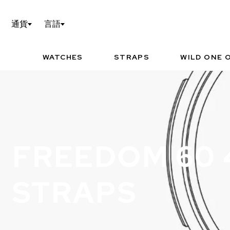
WILD ONE OF 1の設定
TEC
通貨
言語
NORQAIN WORLD
I
P
WATCHES
STRAPS
WILD ONE O
FREEDOM 60
お勧めの時計
STRAPS