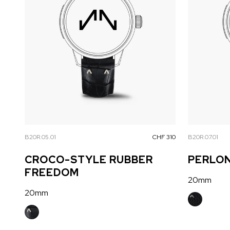
B20R.05.01
CHF 310
B20R.07.01
CROCO-STYLE RUBBER
PERLO
FREEDOM
20mm
20mm