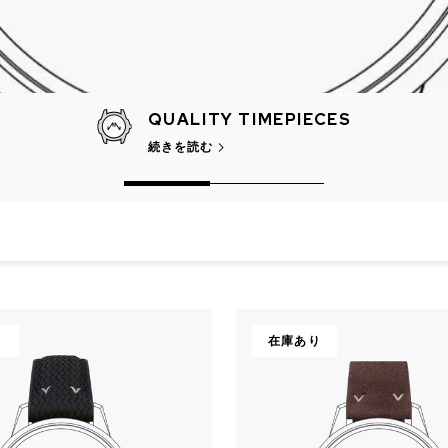
QUALITY TIMEPIECES
続きを読む
CHF 5,250
CHRONO
WILD ONE SKELETON
EDITION
GREY
り
在庫あり
42mm