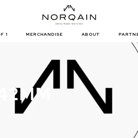
HNISCHE SPORTUHR
FUNCTIONAL SPORTS
NDEPENDENCE
ARTNERSHIPS
正規販売店
NORQAIN VALUES
ノルケイン ブテ
ADVENTURE
NORQAINER
F 1
MERCHANDISE
ABOUT
PARTN
 42MM