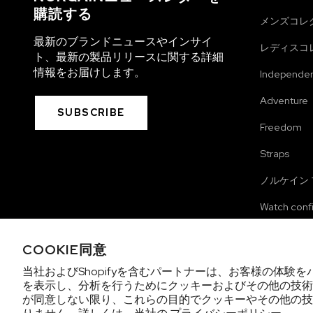
購読する
メンズコレ
最新のブランドニュースやインサイ
レディスコ
ト、最新の製品リリースに関する詳細
情報をお届けします。
Independe
Adventure
SUBSCRIBE
Freedom
Straps
ノルケイン
Watch conf
Merchandi
COOKIE同意
当社およびShopifyを含むパートナーは、お客様の体験
を表示し、分析を行うためにクッキーおよびその他の技術
アメリカからのご訪問ですね。米ドル (USD)で
が同意しない限り、これらの目的でクッキーやその他の技
Copyright 2026 © NORQAIN SA