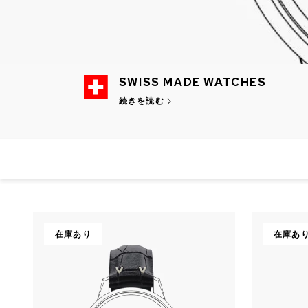
SWISS MADE WATCHES
続きを読む
CHF 5,250
CHF 4,450
WILD ONE SKELETON
ADVENTURE 
TURQUOISE
NHL LIMITED 
在庫あり
在庫あ
42mm
41mm