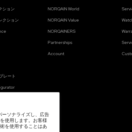
クション
NORQAIN World
Serv
レクション
NORQAIN Value
Watch
nce
NORQAINERS
Warr
Partnerships
Serv
Account
Cust
 プレート
igurator
se
をパーソナライズし、広告
を使用します。お客様
術を使用することはあ