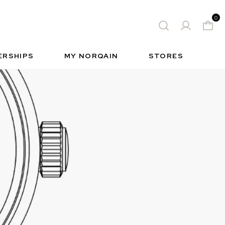
0
 WATCH
FREE-SPIRIT SPORTS WATCH
ィック
S
INSIDE NORQAIN
FREEDOM
ERSHIPS
MY NORQAIN
STORES