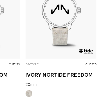
CHF 130
B20T.01.01
CHF 120
DOM
IVORY NORTIDE FREEDOM
20mm