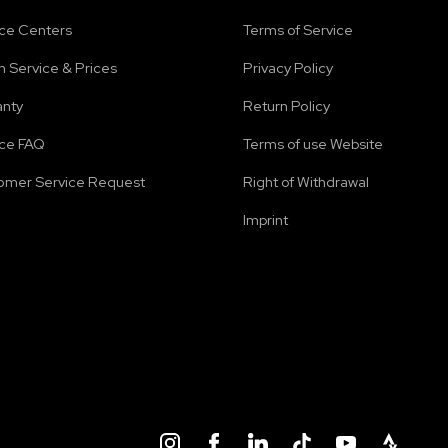
ice Centers
Terms of Service
 Service & Prices
Privacy Policy
anty
Return Policy
ice FAQ
Terms of use Website
omer Service Request
Right of Withdrawal
Imprint