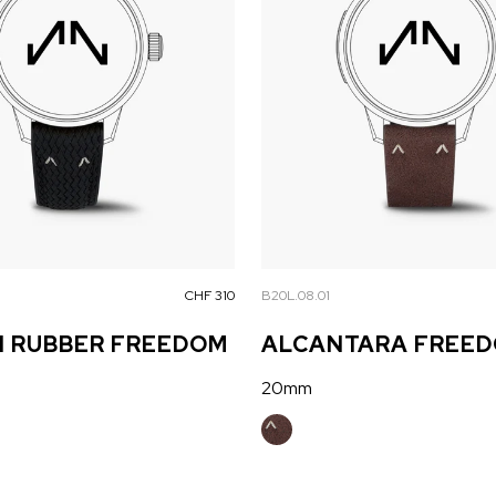
CHF 310
B20L.08.01
N RUBBER FREEDOM
ALCANTARA FREE
20mm