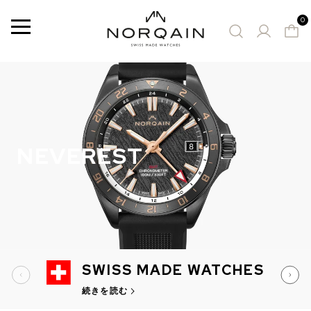
0
メ
ニ
ュ
ー
2 Results
お勧めの時計
NEVEREST
SWISS MADE WATCHES
続きを読む