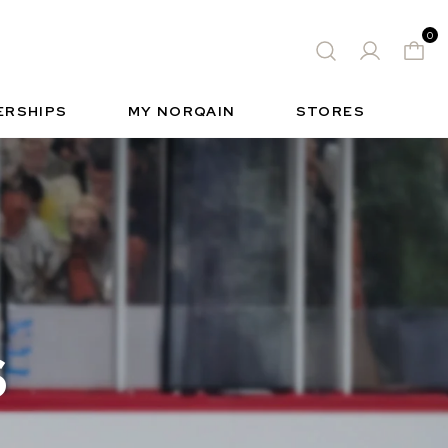
0
 WATCH
FREE-SPIRIT SPORTS WATCH
ィック
S
INSIDE NORQAIN
FREEDOM
ERSHIPS
MY NORQAIN
STORES
S