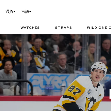
WILD ONE OF 1の設定
TEC
通貨
言語
NORQAIN WORLD
I
P
WATCHES
STRAPS
WILD ONE O
お勧めの時計