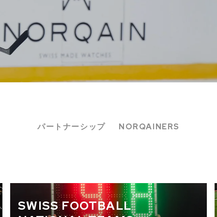
CHF 5,250
パートナーシップ
NORQAINERS
CHRONO
WILD ONE SKELETON
EDITION
GREY
42mm
SWISS FOOTBALL