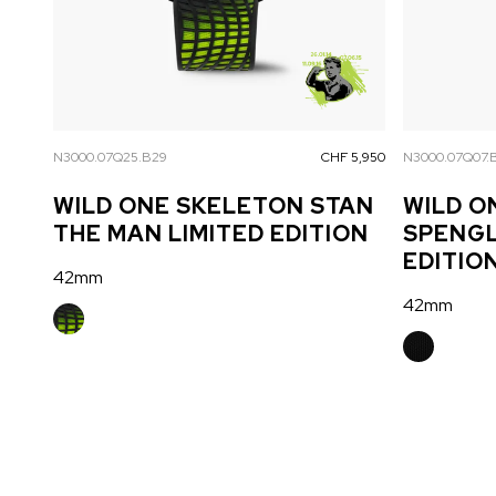
N3000.07Q25.B29
CHF 5,950
N3000.07Q07.
WILD ONE SKELETON STAN
WILD O
THE MAN LIMITED EDITION
SPENGL
EDITIO
42mm
42mm