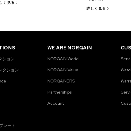
しく見る
詳しく見る
TIONS
WE ARE NORQAIN
CUS
クション
NORQAIN World
Serv
レクション
NORQAIN Value
Watch
nce
NORQAINERS
Warr
Partnerships
Serv
Account
Cust
 プレート