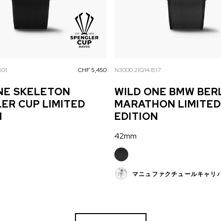
B01
CHF 5,450
N3000.21Q14.B17
NE SKELETON
WILD ONE BMW BER
ER CUP LIMITED
MARATHON LIMITED
N
EDITION
42mm
マニュファクチュールキャリ