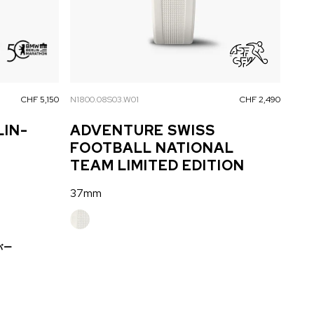
CHF 5,150
N1800.08S03.W01
CHF 2,490
LIN-
ADVENTURE SWISS
FOOTBALL NATIONAL
TEAM LIMITED EDITION
37mm
バー