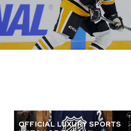
CHF 5,250
CHF 4,450
WILD ONE SKELETON
ADVENTURE 
TURQUOISE
NHL LIMITED 
42mm
41mm
OFFICIAL LUXURY SPORTS