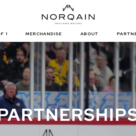
HNISCHE SPORTUHR
FUNCTIONAL SPORTS
NDEPENDENCE
ARTNERSHIPS
正規販売店
NORQAIN VALUES
ノルケイン ブテ
ADVENTURE
NORQAINER
F 1
MERCHANDISE
ABOUT
PARTN
PARTNERSHIP