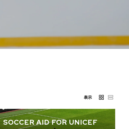
表示
SOCCER AID FOR UNICEF