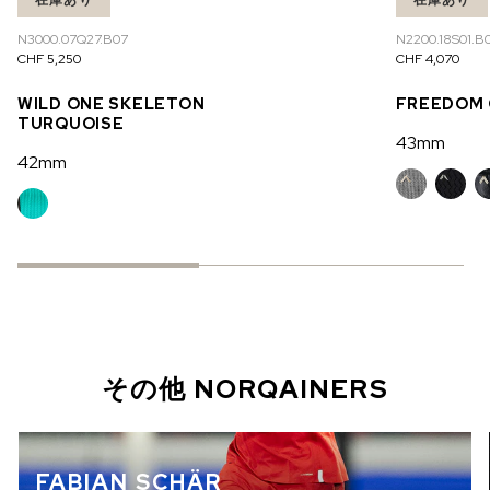
N3000.07Q27.B07
N2200.18S01.B0
CHF 5,250
CHF 4,070
WILD ONE SKELETON
FREEDOM
TURQUOISE
43mm
42mm
その他 NORQAINERS
FABIAN SCHÄR