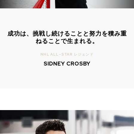
在庫あり
在庫あり
CHF 5,250
CHF 4,450
WILD ONE SKELETON
ADVENTURE CHRONO
成功は、挑戦し続けることと努力を積み重
TURQUOISE
NHL LIMITED EDITION
ねることで生まれる。
42mm
41mm
NHL ALL-STAR レジェンド
SIDNEY CROSBY