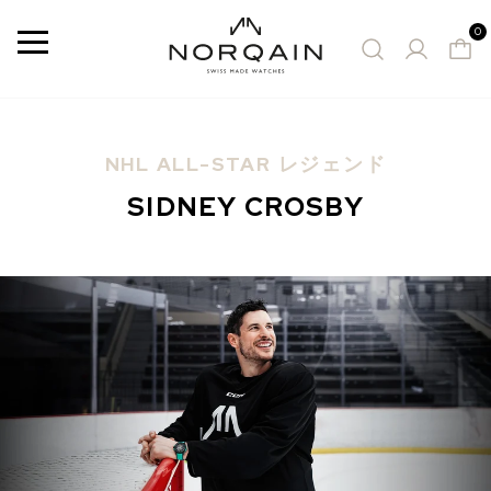
0
メ
ニ
ュ
ー
NHL ALL-STAR レジェンド
お勧めの時計
SIDNEY CROSBY