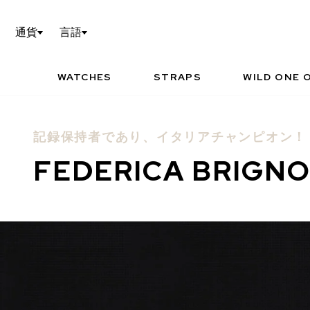
WILD ONE OF 1の設定
TEC
通貨
言語
NORQAIN WORLD
I
P
WATCHES
STRAPS
WILD ONE O
記録保持者であり、イタリアチャンピオン！
FEDERICA BRIGN
お勧めの時計