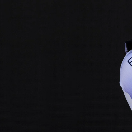
CHF 5,250
CHF 4,450
WILD ONE SKELETON
ADVENTURE 
TURQUOISE
NHL LIMITED 
42mm
41mm