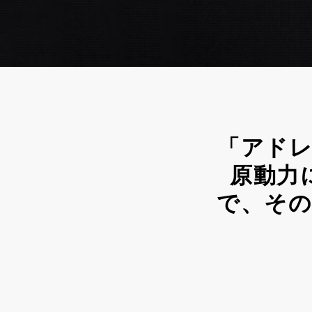
「アド
原動力
で、そ