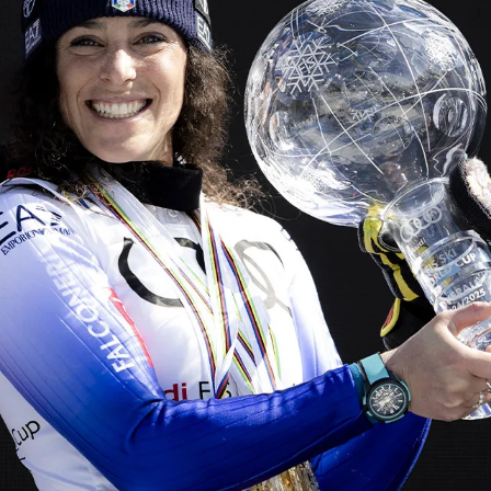
CHF 5,250
CHRONO
WILD ONE SKELETON
EDITION
GREY
42mm