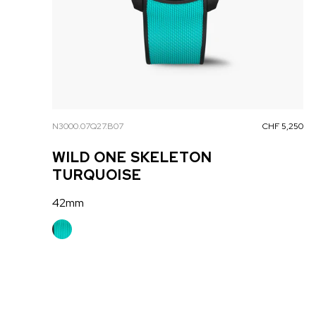
N3000.07Q27.B07
CHF 5,250
WILD ONE SKELETON
TURQUOISE
42mm