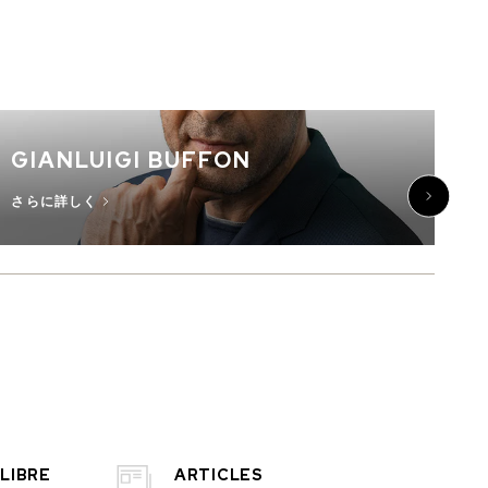
GIANLUIGI BUFFON
J
さらに詳しく
さ
LIBRE
ARTICLES