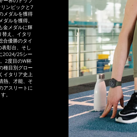
キー界のトップ
オリンピックと7
のメダルを獲得
金メダルを獲得。
でも金メダルに輝
り替え、イタリ
総合優勝のタイ
の表彰台、そし
024/25シー
。2度目のW杯
の種目別グロー
くイタリア史上
情熱、才能、そ
のアスリートに
ます。