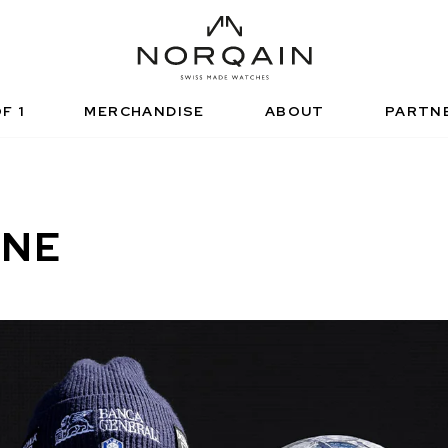
HNISCHE SPORTUHR
FUNCTIONAL SPORTS
NDEPENDENCE
ARTNERSHIPS
正規販売店
NORQAIN VALUES
ノルケイン ブテ
ADVENTURE
NORQAINER
F 1
MERCHANDISE
ABOUT
PARTN
ONE