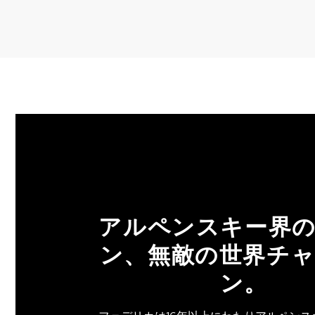
アルペンスキー界
ン、無敵の世界チ
ン。