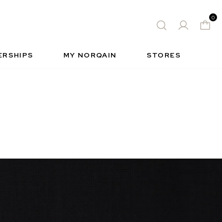
0
 WATCH
FREE-SPIRIT SPORTS WATCH
ィック
S
INSIDE NORQAIN
FREEDOM
ERSHIPS
MY NORQAIN
STORES