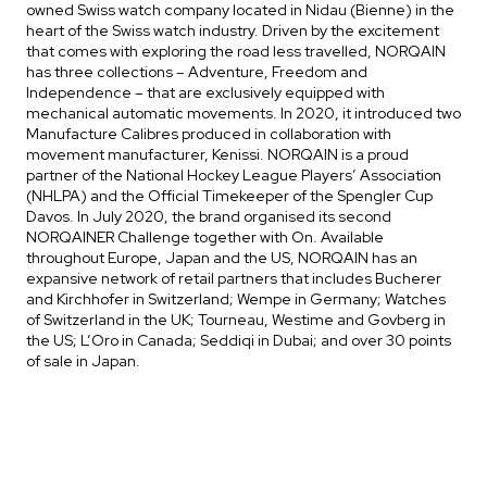
owned Swiss watch company located in Nidau (Bienne) in the
heart of the Swiss watch industry. Driven by the excitement
that comes with exploring the road less travelled, NORQAIN
has three collections – Adventure, Freedom and
Independence – that are exclusively equipped with
mechanical automatic movements. In 2020, it introduced two
Manufacture Calibres produced in collaboration with
movement manufacturer, Kenissi. NORQAIN is a proud
partner of the National Hockey League Players’ Association
(NHLPA) and the Official Timekeeper of the Spengler Cup
Davos. In July 2020, the brand organised its second
NORQAINER Challenge together with On. Available
throughout Europe, Japan and the US, NORQAIN has an
expansive network of retail partners that includes Bucherer
and Kirchhofer in Switzerland; Wempe in Germany; Watches
of Switzerland in the UK; Tourneau, Westime and Govberg in
the US; L’Oro in Canada; Seddiqi in Dubai; and over 30 points
of sale in Japan.