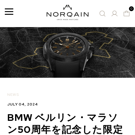
0
メ
ニ
ュ
ー
お勧めの時計
NEWS
JULY 04, 2024
BMW ベルリン・マラソ
ン50周年を記念した限定