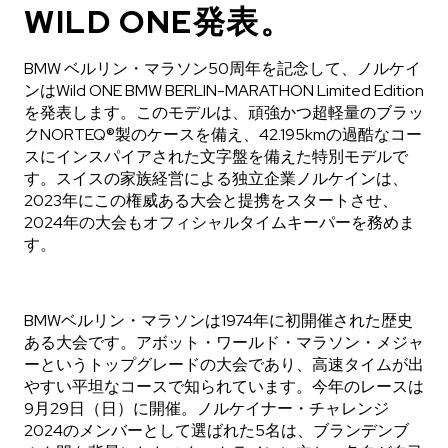
WILD ONE発表。
在庫あり
在庫あり
CHF 5,250
CHF 4,450
BMW ベルリン・マラソン50周年を記念して、ノルケイ
ンはWild ONE BMW BERLIN-MARATHON Limited Edition
WILD ONE SKELETON
ADVENTURE CHRONO
を発表します。このモデルは、頑強かつ超軽量のブラッ
TURQUOISE
NHL LIMITED EDITION
クNORTEQ®製のケースを備え、42.195kmの過酷なコー
スにインスパイアされた文字盤を備えた特別モデルで
42mm
41mm
す。スイスの家族経営による独立企業ノルケインは、
2023年にこの権威ある大会と提携をスタートさせ、
2024年の大会もオフィシャルタイムキーパーを務めま
す。
BMWベルリン・マラソンは1974年に初開催された歴史
ある大会です。アボット・ワールド・マラソン・メジャ
ーというトップグレードの大会であり、高速タイムが出
やすい平坦なコースで知られています。今年のレースは
9月29日（日）に開催。ノルケイナー・チャレンジ
2024のメンバーとして選ばれた5名は、ブランデンブ