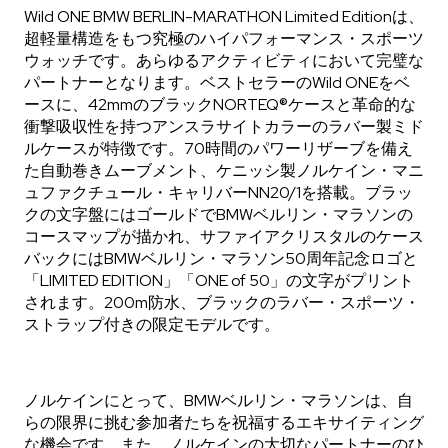
Wild ONE BMW BERLIN-MARATHON Limited Editionは、
超軽量構造をもつ究極のハイパフォーマンス・スポーツ
ウォッチです。あらゆるアクティビティにおいて完璧な
パートナーとなります。ベストセラーのWild ONEをベ
ースに、42mmのブラックNORTEQ®ケースと革命的な
衝撃吸収性を持つアンスラサイトカラーのラバー製ミド
ルケースが特徴です。70時間のパワーリザーブを備え
た自動巻きムーブメント、ケニッシ製ノルケイン・マニ
ュファクチュール・キャリバーNN20/1を搭載。ブラッ
クの文字盤にはゴールドでBMWベルリン・マラソンの
コースマップが描かれ、サファイアクリスタルのケース
バックにはBMWベルリン・マラソン50周年記念ロゴと
「LIMITED EDITION」「ONE of 50」の文字がプリント
されます。200m防水、ブラックのラバー・スポーツ・
ストラップ付きの限定モデルです。
ノルケインにとって、BMWベルリン・マラソンは、自
らの限界に挑む参加者たちを祝福するエキサイティング
な機会です。また、ノルケインの大切なパートナーのひ