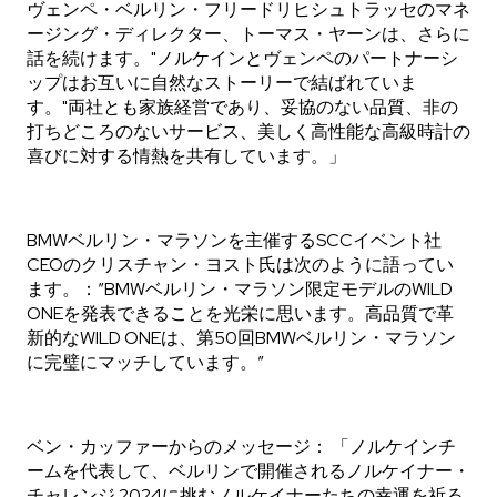
ヴェンペ・ベルリン・フリードリヒシュトラッセのマネ
ージング・ディレクター、トーマス・ヤーンは、さらに
話を続けます。"ノルケインとヴェンペのパートナーシ
ップはお互いに自然なストーリーで結ばれていま
す。"両社とも家族経営であり、妥協のない品質、非の
打ちどころのないサービス、美しく高性能な高級時計の
喜びに対する情熱を共有しています。」
BMWベルリン・マラソンを主催するSCCイベント社
CEOのクリスチャン・ヨスト氏は次のように語ってい
ます。：”BMWベルリン・マラソン限定モデルのWILD
ONEを発表できることを光栄に思います。高品質で革
新的なWILD ONEは、第50回BMWベルリン・マラソン
に完璧にマッチしています。”
ベン・カッファーからのメッセージ： 「ノルケインチ
ームを代表して、ベルリンで開催されるノルケイナー・
チャレンジ 2024に挑むノルケイナーたちの幸運を祈る