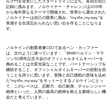
ルク門を背景にしたスタートラインに立ち、各自が自己
記録に挑みます。ノルケイナー・チャレンジは2019年
店舗へ問合せ
から毎年異なるテーマで開催され、世界から選出された
CHF 5,250
ノルケイナーは自己の限界に挑み、"my life, my way "を
実感する生涯忘れられない思い出を作ることになりま
WILD ONE SKELETON
す。
GREY
42mm
ノルケインの創業者兼CEOであるベン・カッファー
は、次のように述べています： 「BMWベルリン・マラ
ソン50周年記念大会のオフィシャルタイムキーパーを
務めることは大変光栄なことです。パートナーシップを
継続すること、オフィシャルタイムキーパーの役割を担
うことを誇りに思います。冒険と自己挑戦の意味を込め
た"my life, my way "をモットーとするノルケインにとっ
て、このレースは、忍耐力、自己献身、チャレンジャー
精神といった、人間の最高の精神を称える素晴らしい機
会だと考えています。」