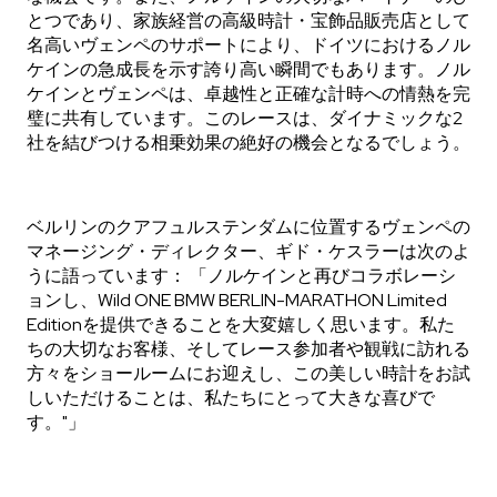
とつであり、家族経営の高級時計・宝飾品販売店として
名高いヴェンペのサポートにより、ドイツにおけるノル
ケインの急成長を示す誇り高い瞬間でもあります。ノル
ケインとヴェンペは、卓越性と正確な計時への情熱を完
璧に共有しています。このレースは、ダイナミックな2
社を結びつける相乗効果の絶好の機会となるでしょう。
ベルリンのクアフュルステンダムに位置するヴェンペの
マネージング・ディレクター、ギド・ケスラーは次のよ
うに語っています： 「ノルケインと再びコラボレーシ
ョンし、Wild ONE BMW BERLIN-MARATHON Limited
Editionを提供できることを大変嬉しく思います。私た
ちの大切なお客様、そしてレース参加者や観戦に訪れる
方々をショールームにお迎えし、この美しい時計をお試
しいただけることは、私たちにとって大きな喜びで
す。"」