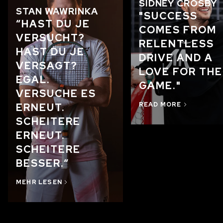
SIDNEY CROSBY
STAN WAWRINKA
"SUCCESS
“HAST DU JE
COMES FROM
VERSUCHT?
RELENTLESS
HAST DU JE
DRIVE AND A
VERSAGT?
LOVE FOR THE
EGAL.
GAME."
VERSUCHE ES
READ MORE
ERNEUT.
SCHEITERE
ERNEUT.
SCHEITERE
BESSER.“
MEHR LESEN