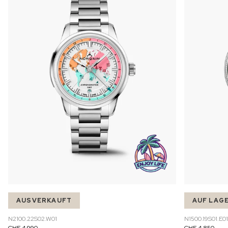
AUSVERKAUFT
AUF LAG
N2100.22S02.W01
N1500.19S01.E01
CHF 4,990
CHF 4,850