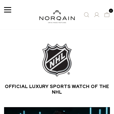
DAS GOLDENE TICKET
Menu
0
NORQAIN
INS PARADIES
SWISS
MADE
ENTDECKEN
VORGESCHLAGENE ZEITMESSER
WATCHES
OFFICIAL LUXURY SPORTS WATCH OF THE
NHL