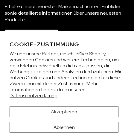
Erhalte unsere neuesten Markennachrichten, Einblicke
sowie detaillierte Informationen über unsere neuesten
Produkte.
ABONNIEREN
COOKIE-ZUSTIMMUNG
Wir und unsere Partner, einschließlich Shopify,
verwenden Cookies und weitere Technologien, um
KOLLEKTIONEN
dein Erlebnis individuell an dich anzupassen, dir
Werbung zu zeigen und Analysen durchzuführen. Wir
WIR SIND NORQAIN
nutzen Cookies und andere Technologien für diese
Zwecke nur mit deiner Zustimmung. Mehr
Informationen findest du in unserer
KUNDENSERVICE
Datenschutzerklärung
DATENSCHUTZ & BESTIMMUNGEN
Akzeptieren
Es sieht aus, als würdest du uns aus den USA besuchen.
Ablehnen
Möchtest du die Preise in US-Dollar (USD) anzeigen?