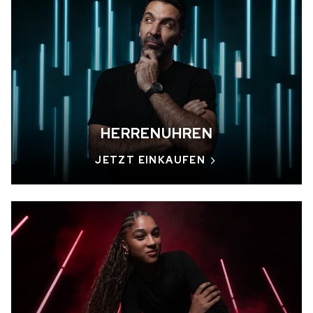
AUF LAGER
AUF LAGER
CHF 5,250
CHF 4,450
WILD ONE SKELETON
ADVENTURE CHRONO
TURQUOISE
NHL® LIMITIERTE
EDITION
42mm
41mm
HERRENUHREN
JETZT EINKAUFEN